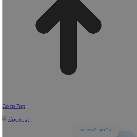
Go to Top
สอบถามข้อมูล คลิก