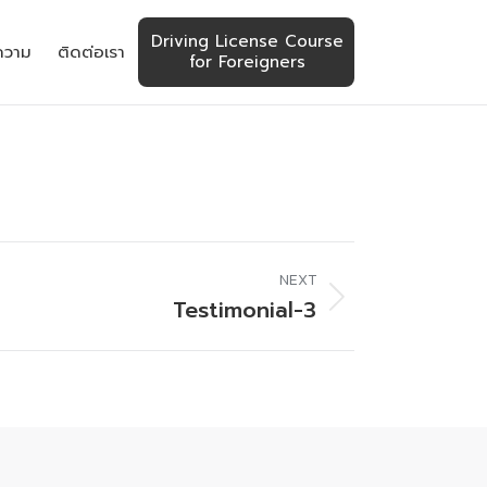
Driving License Course
Driving License Course
ความ
ความ
ติดต่อเรา
ติดต่อเรา
for Foreigners
for Foreigners
NEXT
Testimonial-3