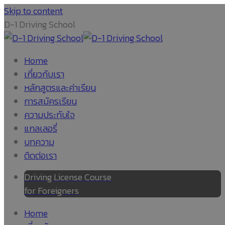
Skip to content
D-1 Driving School
Home
เกี่ยวกับเรา
หลักสูตรและค่าเรียน
การสมัครเรียน
ความประทับใจ
แกลเลอรี่
บทความ
ติดต่อเรา
Driving License Course
for Foreigners
Home