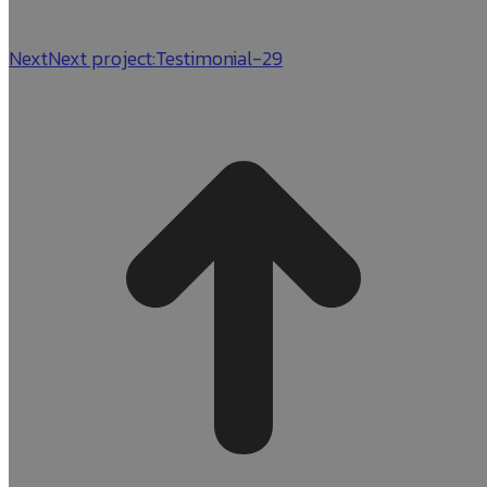
Next
Next project:
Testimonial-29