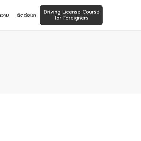
Driving License Course
ความ
ติดต่อเรา
for Foreigners